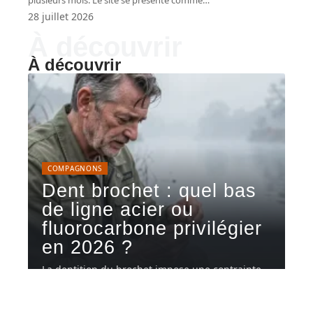
plusieurs mois. Le site se présente comme
…
28 juillet 2026
À découvrir
À découvrir
COMPAGNONS
Dent brochet : quel bas
de ligne acier ou
fluorocarbone privilégier
en 2026 ?
La dentition du brochet impose une contrainte
mécanique directe sur le bas
…
5 août 2026