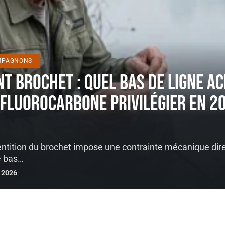
MPAGNONS
nt brochet : quel bas de ligne ac
 fluorocarbone privilégier en 2
entition du brochet impose une contrainte mécanique dir
e bas
…
 2026