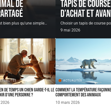
imal de
Tapis de course
partagé
d’achat et ava
t bien plus qu'une simple
…
Choisir un tapis de course po
9 mai 2026
CTUALITÉS
ACTUALITÉS
n de temps un chien garde-t-il le
Comment la température façonne
nir d’une personne ?
comportement des animaux
n 2026
10 mars 2026