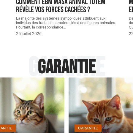
Comment Ebm masa animal Totem
M
révèle vos forces cachées ?
e
La majorité des systèmes symboliques attribuent aux
De
individus des traits de caractère liés à des figures animales.
do
Pourtant, la correspondance
…
Qu
25 juillet 2026
22
Garantie
Garantie
ANTIE
GARANTIE