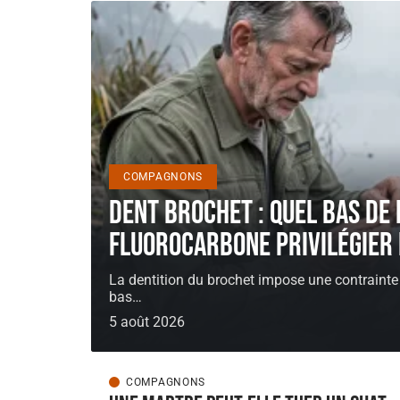
COMPAGNONS
Dent brochet : quel bas de 
fluorocarbone privilégier 
La dentition du brochet impose une contrainte
bas
…
5 août 2026
COMPAGNONS