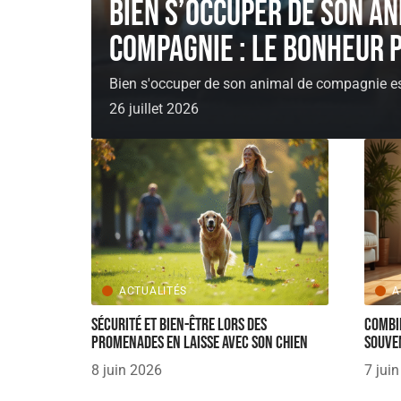
Bien s’occuper de son an
compagnie : le bonheur 
Bien s'occuper de son animal de compagnie es
26 juillet 2026
ACTUALITÉS
A
Sécurité et bien-être lors des
Combie
promenades en laisse avec son chien
souve
8 juin 2026
7 jui