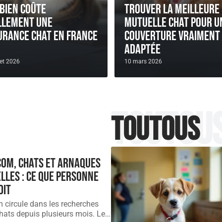
bien coûte
Trouver la meilleure
llement une
mutuelle chat pour u
urance chat en France
couverture vraiment
adaptée
let 2026
10 mars 2026
Toutou
Toutous
com, chats et arnaques
lles : ce que personne
dit
 circule dans les recherches
chats depuis plusieurs mois. Le
…