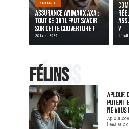
GARANTIE
Com
Assurance animaux AXA :
rée
tout ce qu’il faut savoir
ass
sur cette couverture !
?
20 juillet 2026
14 juil
Félins
Félins
Aplouf. 
potentie
ne vous 
Aplouf.com
liées aux 