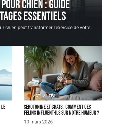
 pour chien : guide
ntages essentiels
ur chien peut transformer l'exercice de votre
…
ACTUALITÉS
 le
Sérotonine et chats : comment ces
félins influent-ils sur notre humeur ?
10 mars 2026