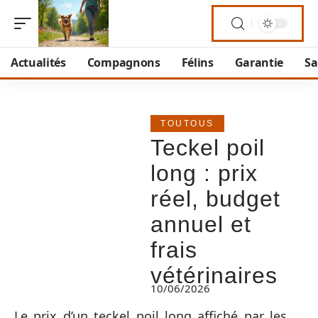
Actualités
Compagnons
Félins
Garantie
Sa
TOUTOUS
Teckel poil
long : prix
réel, budget
annuel et
frais
vétérinaires
10/06/2026
Le prix d’un teckel poil long affiché par les