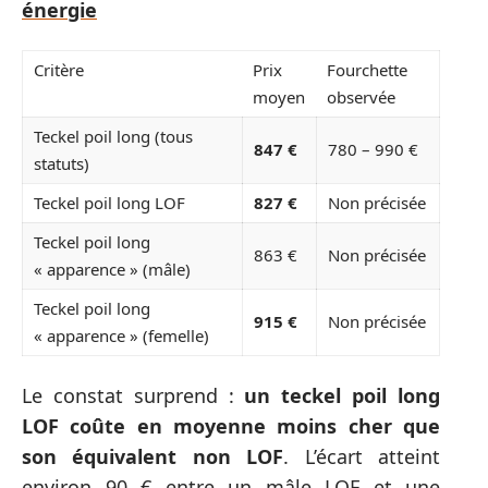
énergie
Critère
Prix
Fourchette
moyen
observée
Teckel poil long (tous
847 €
780 – 990 €
statuts)
Teckel poil long LOF
827 €
Non précisée
Teckel poil long
863 €
Non précisée
« apparence » (mâle)
Teckel poil long
915 €
Non précisée
« apparence » (femelle)
Le constat surprend :
un teckel poil long
LOF coûte en moyenne moins cher que
son équivalent non LOF
. L’écart atteint
environ 90 € entre un mâle LOF et une