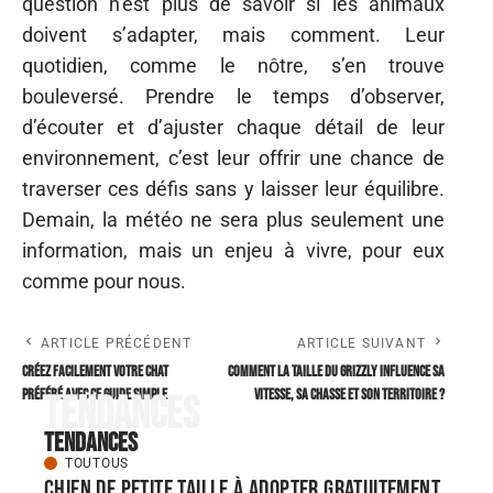
question n’est plus de savoir si les animaux
doivent s’adapter, mais comment. Leur
quotidien, comme le nôtre, s’en trouve
bouleversé. Prendre le temps d’observer,
d’écouter et d’ajuster chaque détail de leur
environnement, c’est leur offrir une chance de
traverser ces défis sans y laisser leur équilibre.
Demain, la météo ne sera plus seulement une
information, mais un enjeu à vivre, pour eux
comme pour nous.
ARTICLE PRÉCÉDENT
ARTICLE SUIVANT
Créez facilement votre chat
Comment la taille du Grizzly influence sa
préféré avec ce guide simple
vitesse, sa chasse et son territoire ?
Tendances
Tendances
TOUTOUS
Chien de petite taille à adopter gratuitement